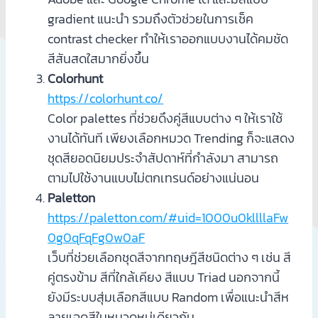
gradient แนะนำ รวมถึงตัวช่วยในการเช็ค
contrast checker ทำให้เราออกแบบงานได้คมชัด
สีสันสดใสมากยิ่งขึ้น
Colorhunt
https://colorhunt.co/
Color palettes ที่ช่วยดึงคู่สีแบบต่าง ๆ ให้เราใช้
งานได้ทันที เพียงเลือกหมวด Trending ก็จะแสดง
ชุดสียอดนิยมประจำสัปดาห์ที่กำลังมา สามารถ
ตามไปใช้งานแบบไม่ตกเทรนด์อย่างแน่นอน
Paletton
https://paletton.com/#uid=1000u0kllllaFw
0g0qFqFg0w0aF
เว็บที่ช่วยเลือกชุดสีจากทฤษฎีสีชนิดต่าง ๆ เช่น สี
คู่ตรงข้าม สีที่ใกล้เคียง สีแบบ Triad นอกจากนี้
ยังมีระบบสุ่มเลือกสีแบบ Random เพื่อแนะนำสีห
ลายเฉดสีในหมวดหมู่เดียวกัน