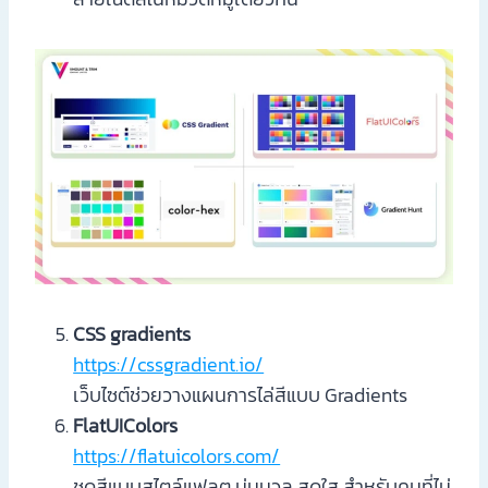
CSS gradients
https://cssgradient.io/
เว็บไซต์ช่วยวางแผนการไล่สีแบบ Gradients
FlatUIColors
https://flatuicolors.com/
ชุดสีแบบสไตล์แฟลต นุ่มนวล สดใส สำหรับคนที่ไม่