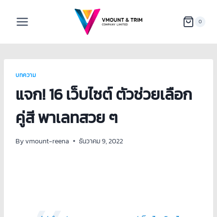
0
บทความ
แจก! 16 เว็บไซต์ ตัวช่วยเลือก
คู่สี พาเลทสวย ๆ
By
vmount-reena
ธันวาคม 9, 2022