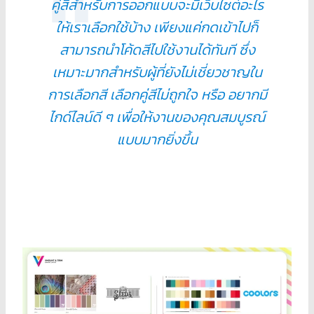
คู่สีสำหรับการออกแบบจะมีเว็บไซต์อะไร
ให้เราเลือกใช้บ้าง เพียงแค่กดเข้าไปก็
สามารถนำโค้ดสีไปใช้งานได้ทันที ซึ่ง
เหมาะมากสำหรับผู้ที่ยังไม่เชี่ยวชาญใน
การเลือกสี เลือกคู่สีไม่ถูกใจ หรือ อยากมี
ไกด์ไลน์ดี ๆ เพื่อให้งานของคุณสมบูรณ์
แบบมากยิ่งขึ้น