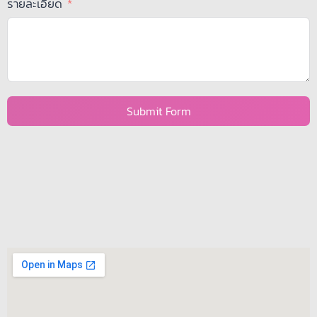
รายละเอียด
Submit Form
A
l
t
e
r
n
a
t
i