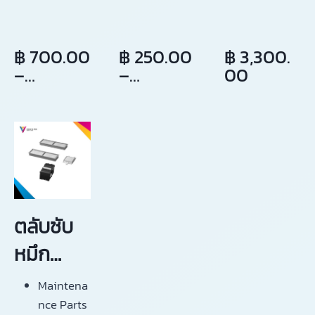
เครื่องอิงค์
17″24″36″
12,17,24,3
Box
จะแน่น ผิว
กระจาย
Epson
เจ็ท
IN
เรียบ
ลดแสง
WF-
นิ้ว (A2)
6, นิ้ว
สำหรับ
DOOR
฿
700.00
฿
250.00
฿
3,300.
เหมาะ
สะท้อน
C878R /
(A1)(A0)
(A3),
เครื่อง
–
–
00
สำหรับงาน
เหมาะ
WF-
฿
1,700.0
฿
550.00
พิมพ์สี
เช่น
สำหรับงาน
C869R
(A2),(A1),
Epson
0
โปสเตอร์
พิมพ์แบบ
(A0)
WF-
โบรชัวร์
แปลน
C878R /
ปกวารสาร
กระดาษ
ฯลฯ
พิมพ์แบบ
WF-
เหมาะ
ถนอม
C869R
สำหรับงาน
สายตาเนื้อ
ตลับซับ
พิมพ์แบบ
กระดาษจะ
แปลน
มีสีเหลือง
หมึก
สำหรับ
เอปสัน
เครื่องอิงค์
Maintena
เจ็ท
IN
C13S210
nce Parts