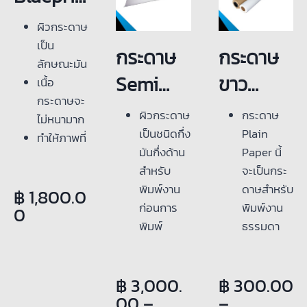
กระดาษกัน
ภาพถ่าย
ทำให้ภาพที่
แกรม
t 36*150
ผิว
กระดาษ
น้ำ 100%
โปสการ์ด
ได้มีทั้ง
m แกน 3
เป็น
แห้งทันที
บัตรสะสม
ลวดลายสี
กระดาษ
กระดาษ
ลักษณะมัน
หลังพิมพ์
แต้ม การ์ด
ขาวบนพื้น
นิ้ว
Semi
ขาว
เนื้อ
งานเสร็จ
เชิญ
สีน้ำเงิน
กระดาษจะ
และ
Gloss
พล๊อต
ผิว
กระดาษ
กระดาษ
ไม่หนามาก
ลวดลาย
Proof
เนื้อ
เป็นชนิดกึ่ง
Plain
ทำให้ภาพที่
สีน้ำเงินบน
มันกึ่งด้าน
Paper นี้
ได้มีทั้ง
พื้นสีขาว
24″36″*
Plain 80
สำหรับ
จะเป็นกระ
ลวดลายสี
ราคาถูก
30 M
แกรม
พิมพ์งาน
ดาษสำหรับ
฿
1,800.0
ขาวบนพื้น
สามารถใช้
ก่อนการ
พิมพ์งาน
0
สีน้ำเงิน
กับเครื่อง
(200GS
หน้ากว้าง
พิมพ์
ธรรมดา
และ
ปริ้นเตอร์
M)
12″17″24″
เนื้อ
สามัญ
ลวดลาย
งอิงค์เจ็ท
กระดาษจะ
ทั่วไป
36″ นิ้ว
สีน้ำเงินบน
฿
3,000.
฿
300.00
ไม่หนามาก
เนื้อ
พื้นสีขาว
(A3)(A2)
00
–
–
ส่วนใหญ่ที่
กระดาษจะ
ราคาถูก