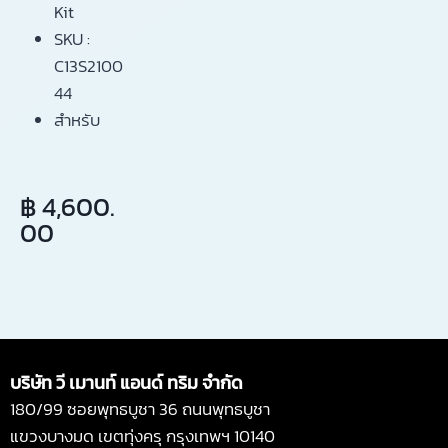
DOOR
Kit
044
ใช้ได้กับ
SKU :
เครื่องพิม
Mainten
C13S2100
พ์
Inkjet
44
ance
ทุกยี่ห้อ
สำหรับ
Parts Kit
เครื่อง
Epson
สำหรับ
฿
4,600.
SureColor
เครื่อง
00
SC-
S40670
Epson
SureCol
or SC-
S40670
บริษัท วี เมานท์ แอนด์ ทริม จำกัด
180/99 ซอยพุทธบูชา 36 ถนนพุทธบูชา
แขวงบางมด เขตทุ่งครุ กรุงเทพฯ 10140