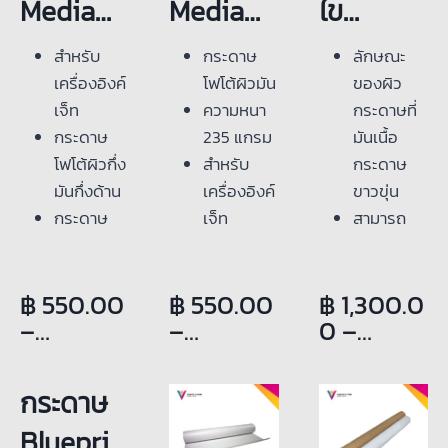
Media
Media
ไข
LUSTER
Glossy
TRACING
สำหรับ
กระดาษ
ลักษณะ
3.5″ 5″ 6″
3.5″ 5″ 6″
PAPER
เครื่องอิงค์
โฟโต้ผิวมัน
ของผิว
เจ็ท
ความหนา
กระดาษที่
8″ 8.26″
8″
24″36″ *
กระดาษ
235
แกรม
มันเนื้อ
(A4) 12″
x65,100
50 M 90
โฟโต้ผิวกึ่ง
สำหรับ
กระดาษ
มันกึ่งด้าน
เครื่องอิงค์
ขาวขุ่น
20″ 24″
m
GSM
กระดาษ
เจ็ท
สามารถ
x30,65,1
กระดาษ
เอปสัน
กระดาษกัน
มองเห็น
ผลิตใน
น้ำ 100%
เส้นหมึกได้
00m
โฟโต้ผิว
฿
550.00
฿
550.00
฿
1,300.0
ญี่ปุ่น
แห้งทันที
ทั้งด้านหน้า
กระดาษ
มัน 235
–
–
0
–
Coating
หลังพิมพ์
และด้าน
฿
2,500.0
฿
1,300.0
฿
1,800.0
ของผิว
งานเสร็จ
หลัง
โฟโต้ผิว
แกรม
0
0
0
กระดาษ
เหมาะ
เนื้อ
กึ่งมันกึ่ง
กระดาษ
ออกโทน
สำหรับงาน
กระดาษจะ
ด้าน 235
Blueprin
เหลือง
พิมพ์
ไม่หนามาก