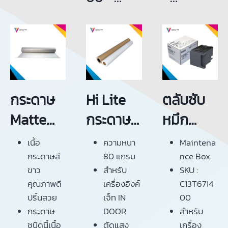
฿
4,000.
฿
600.0
นิยมใช้
ไม่หนามาก
(A1)(A0)
สามารถใช้
00
0
200 แกรม
ส่วนใหญ่ที่
กับเครื่อง
เพื่อการ
นิยมใช้มัก
ปริ้นเตอร์
เช็คสีให้
จะมีขนาด
งอิงค์เจ็ท
ตรงกับชิ้น
ตั้งแต่ 70
งานก่อน
แกรม
พิมพ์
จนถึง 80
กระดาษ
Hi Lite
ตลับซับ
จุดเด่น ก็
แกรม
Matte
กระดาษ
หมึก
คือ จะมี
จุดเด่น ก็
ราคาที่ถูก
คือ จะมี
Coated
พล๊อต
เอปสัน
เนื้อ
ความหนา
Maintena
กว่า
ราคาที่ถูก
90,120,15
ถนอม
C13T671
กระดาษสี
80 แกรม
nce Box
กระดาษ
กว่า
ขาว
สำหรับ
SKU :
Photo
กระดาษ
0,200
สายตา
4
คุณภาพดี
เครื่องอิงค์
C13T6714
lusterและ
Photo และ
แกรม
80 แกรม
Mainten
ปริ้นสวย
เจ็ท
IN
00
Glossy
Glossy
กระดาษ
DOOR
สำหรับ
สำหรับ
หน้ากว้าง
หน้ากว้าง
ance
ชนิดนี้เนื้อ
ตัดแสง
เครื่อง