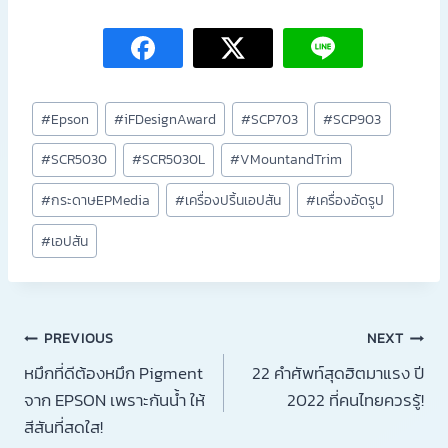
#
Epson
#
iFDesignAward
#
SCP703
#
SCP903
#
SCR5030
#
SCR5030L
#
VMountandTrim
#
กระดาษEPMedia
#
เครื่องปริ้นเอปสัน
#
เครื่องอัดรูป
#
เอปสัน
PREVIOUS
NEXT
หมึกที่ดีต้องหมึก Pigment
22 คำศัพท์สุดฮิตมาแรง ปี
จาก EPSON เพราะกันน้ำ ให้
2022 ที่คนไทยควรรู้!
สีสันที่สดใส!