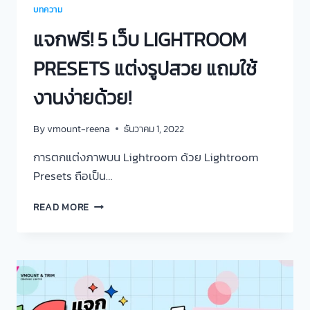
บทความ
แจกฟรี! 5 เว็บ LIGHTROOM
PRESETS แต่งรูปสวย แถมใช้
งานง่ายด้วย!
By
vmount-reena
ธันวาคม 1, 2022
การตกแต่งภาพบน Lightroom ด้วย Lightroom
Presets ถือเป็น…
READ MORE