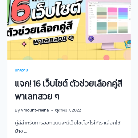
บทความ
แจก! 16 เว็บไซต์ ตัวช่วยเลือกคู่สี
พาเลทสวย ๆ
By
vmount-reena
ตุลาคม 7, 2022
คู่สีสำหรับการออกแบบจะมีเว็บไซต์อะไรให้เราเลือกใช้
บ้าง …