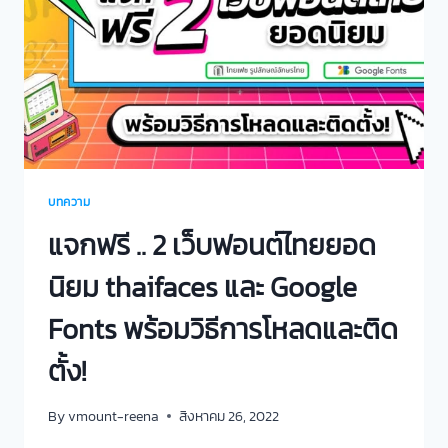
บทความ
แจกฟรี .. 2 เว็บฟอนต์ไทยยอด
นิยม thaifaces และ Google
Fonts พร้อมวิธีการโหลดและติด
ตั้ง!
By
vmount-reena
สิงหาคม 26, 2022