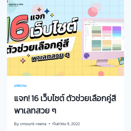
บทความ
แจก! 16 เว็บไซต์ ตัวช่วยเลือกคู่สี
พาเลทสวย ๆ
By
vmount-reena
กันยายน 9, 2022