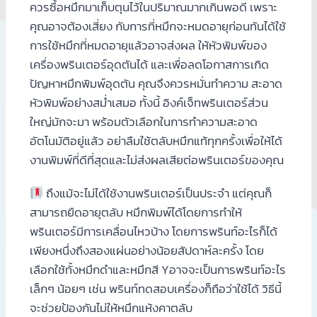
ควรซื้อหมึกมาเก็บตุนไว้ในปริมาณมากเกินพอดี เพราะ
คุณอาจต้องเสี่ยง กับการที่หมึกจะหมดอายุก่อนทันได้ใช้
การใช้หมึกที่หมดอายุแล้วอาจส่งผล ให้หัวพิมพ์ของ
เครื่องพรินเตอร์อุดตันได้ และเพื่อลดโอกาสการเกิด
ปัญหาหมึกพิมพ์อุดตัน คุณจึงควรหมั่นทำความ สะอาด
หัวพิมพ์อย่างสม่ำเสมอ ทั้งนี้ อิงค์เจ็ทพรินเตอร์ส่วน
ใหญ่มักจะมา พร้อมตัวเลือกในการทำความสะอาด
อัตโนมัติอยู่แล้ว อย่าลืมใช้ตลับหมึกแท้ทุกครั้งเพื่อให้ได้
งานพิมพ์ที่ดีที่สุดและไม่ส่งผลเสียต่อพรินเตอร์ของคุณ
ถึงแม้จะไม่ได้ใช้งานพรินเตอร์เป็นประจำ แต่คุณก็
สามารถยืดอายุตลับ หมึกพิมพ์ได้โดยการทำให้
พรินเตอร์มีการเคลื่อนไหวบ้าง โดยการพรินท์อะไรก็ได้
เพียงหนึ่งถึงสองแผ่นอย่างน้อยสัปดาห์ละครั้ง โดย
เลือกใช้ทั้งหมึกดำและหมึกสี Yอาจจะเป็นการพรินท์อะไร
เล็กๆ น้อยๆ เช่น พรินท์ทดสอบเครื่องก็ถือว่าใช้ได้ วิธีนี้
จะช่วยป้องกันไม่ให้หมึกแห้งคาตลับ