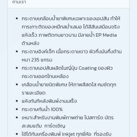
ถามเรา
กระดาษเคลือบน้ำยาพิเศษเฉพาะของเอปสัน ทำให้
การเกาะติดของหมึกสม่ำเสมอ ได้สีสันเสมือนจริง
แห้งเร็ว ภาพติดทนยาวนาน มีลายน้ำ EP Media
ด้านหลัง
กระดาษอิงค์เจ็ท เนื้อกระดาษขาว ผิวกึ่งมันกึ่งด้าน
หนา 235 แกรม
กระดาษเอปสันผลิตในญี่ปุ่น Coating ของผิว
กระดาษออกโทนเหลือง
เคลือบน้ำยาชนิดพิเศษ ให้ภาพสีสดใส คมชัดทุก
รายละเอียด
แห้งทันทีหลังพิมพ์งานเสร็จ
กระดาษกันน้ำ 100%
เหมาะสำหรับงานพิมพ์ภาพถ่าย โปสการ์ด บัตร
สะสมแต้ม การ์ดเชิญ
ใช้ได้กับเครื่องพิมพ์ Inkjet ทุกยี่ห้อ ที่รองรับ